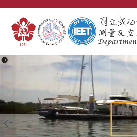
跳
到
主
要
內
容
區
塊