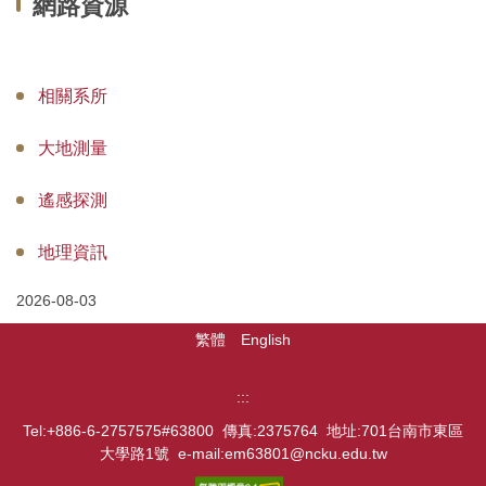
網路資源
系所介紹
系所成員
相關系所
教學資訊
大地測量
學術研究
遙感探測
招生訊息
空間借用
地理資訊
系友會
2026-08-03
繁體
English
跳到下方內容區
:::
Tel:+886-6-2757575#63800 傳真:2375764 地址:701台南市東區
大學路1號 e-mail:em63801@ncku.edu.tw