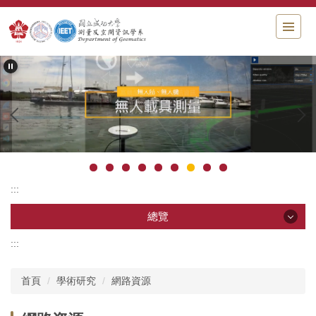
跳
到
主
要
內
容
區
塊
:::
總覽
:::
總覽
首頁
學術研究
網路資源
系所影片