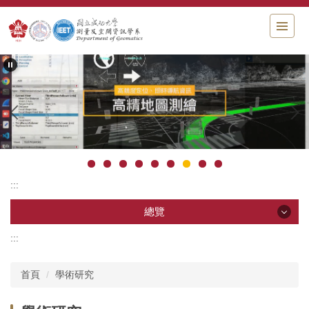
跳
到
主
要
內
容
區
塊
:::
總覽
:::
總覽
首頁
學術研究
系所影片