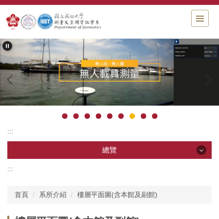
跳
到
主
要
內
容
區
塊
:::
總覽
:::
總覽
首頁
系所介紹
樓層平面圖(含本館及副館)
系所影片