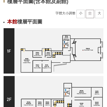
樓層平面圖(含本館及副館)
系所介紹
系所成員
字體大小調整
小
中
大
本館
樓層平面圖
教學資訊
學術研究
招生訊息
空間借用
系友會