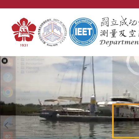
跳
到
主
要
內
容
區
塊