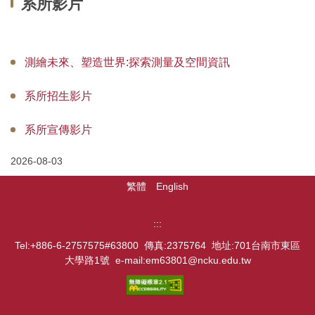
系所影片
系所介紹
系所成員
測繪未來、塑造世界:探索測量及空間資訊
教學資訊
系所招生影片
學術研究
系所宣傳影片
招生訊息
2026-08-03
空間借用
繁體
English
系友會
跳到下方內容區
:::
Tel:+886-6-2757575#63800 傳真:2375764 地址:701台南市東區
大學路1號 e-mail:em63801@ncku.edu.tw