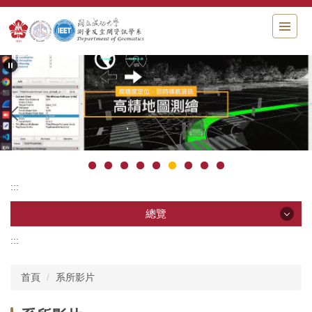
跳
到
主
要
內
容
區
塊
:::
總覽
:::
總覽
首頁
系所影片
系所影片