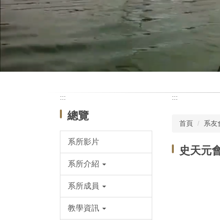
:::
:::
總覽
首頁
系友
系所影片
史天元
系所介紹
系所成員
教學資訊