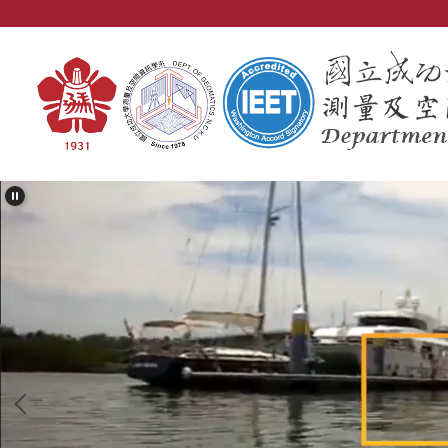
跳
到
主
要
內
容
區
塊