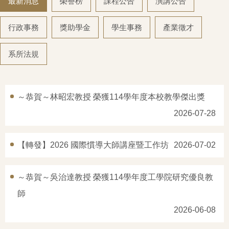
最新消息
榮譽榜
課程公告
演講公告
系所介紹
系所成員
行政事務
獎助學金
學生事務
產業徵才
教學資訊
系所法規
學術研究
招生訊息
～恭賀～林昭宏教授 榮獲114學年度本校教學傑出獎
2026-07-28
空間借用
系友會
【轉發】2026 國際慣導大師講座暨工作坊
2026-07-02
～恭賀～吳治達教授 榮獲114學年度工學院研究優良教
師
2026-06-08