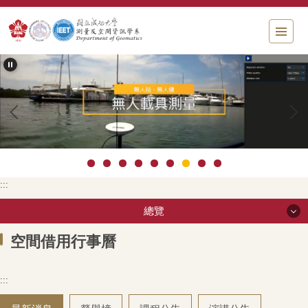
跳
到
主
要
內
容
區
塊
:::
總覽
總覽
空間借用行事曆
:::
系所影片