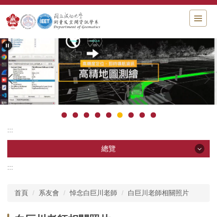
跳
到
主
要
內
容
區
塊
:::
總覽
:::
總覽
首頁
系友會
悼念白巨川老師
白巨川老師相關照片
系所影片