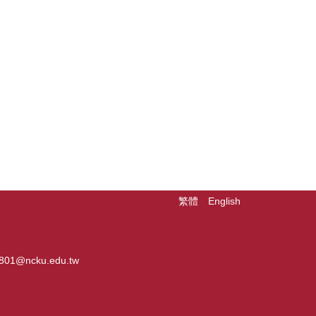
繁體
English
01@ncku.edu.tw