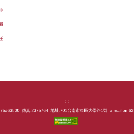
師
織
任
跳到下方內容區
:::
57575#63800 傳真:2375764 地址:701台南市東區大學路1號 e-mail:em638