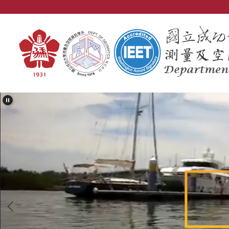
跳
到
主
要
內
容
區
塊